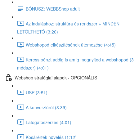
BÓNUSZ: WEBBShop aduit
Az induláshoz: struktúra és rendszer + MINDEN
LETÖLTHETŐ (3:26)
Webshopod elkészítésének ütemezése (4:45)
Keress pénzt addig is amíg megnyitod a webshopod (3
módszer) (4:01)
Webshop stratégiai alapok - OPCIONÁLIS
USP (3:51)
A konverzióról (3:39)
Látogatószerzés (4:01)
Kosárérték növelés (1:12)