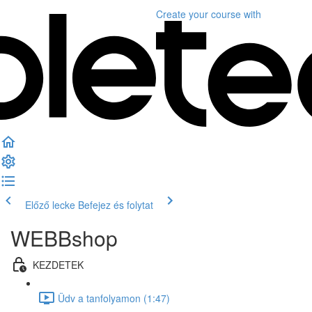
Create your course
with
Előző lecke
Befejez és folytat
WEBBshop
KEZDETEK
Üdv a tanfolyamon (1:47)