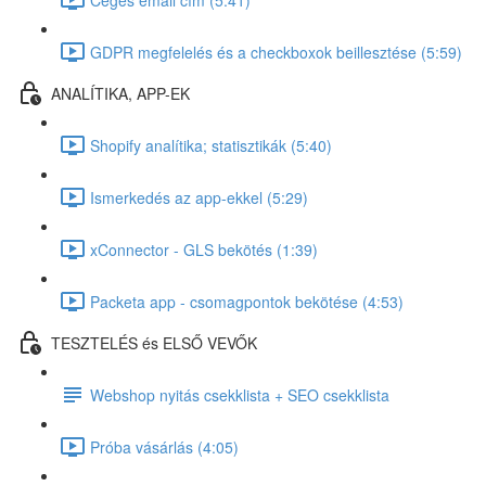
GDPR megfelelés és a checkboxok beillesztése (5:59)
ANALÍTIKA, APP-EK
Shopify analítika; statisztikák (5:40)
Ismerkedés az app-ekkel (5:29)
xConnector - GLS bekötés (1:39)
Packeta app - csomagpontok bekötése (4:53)
TESZTELÉS és ELSŐ VEVŐK
Webshop nyitás csekklista + SEO csekklista
Próba vásárlás (4:05)