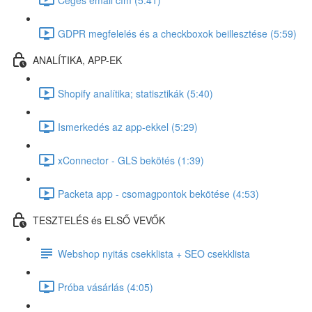
GDPR megfelelés és a checkboxok beillesztése (5:59)
ANALÍTIKA, APP-EK
Shopify analítika; statisztikák (5:40)
Ismerkedés az app-ekkel (5:29)
xConnector - GLS bekötés (1:39)
Packeta app - csomagpontok bekötése (4:53)
TESZTELÉS és ELSŐ VEVŐK
Webshop nyitás csekklista + SEO csekklista
Próba vásárlás (4:05)