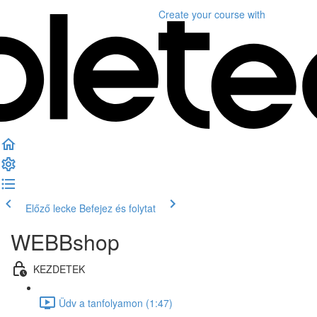
Create your course
with
Előző lecke
Befejez és folytat
WEBBshop
KEZDETEK
Üdv a tanfolyamon (1:47)