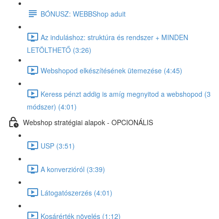
BÓNUSZ: WEBBShop aduit
Az induláshoz: struktúra és rendszer + MINDEN
LETÖLTHETŐ (3:26)
Webshopod elkészítésének ütemezése (4:45)
Keress pénzt addig is amíg megnyitod a webshopod (3
módszer) (4:01)
Webshop stratégiai alapok - OPCIONÁLIS
USP (3:51)
A konverzióról (3:39)
Látogatószerzés (4:01)
Kosárérték növelés (1:12)