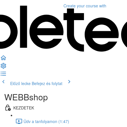
Create your course
with
Előző lecke
Befejez és folytat
WEBBshop
KEZDETEK
Üdv a tanfolyamon (1:47)