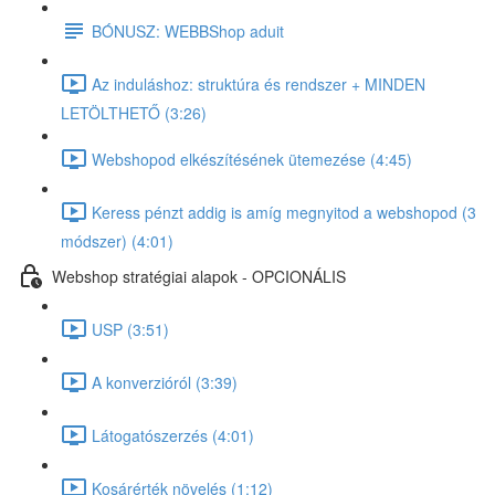
BÓNUSZ: WEBBShop aduit
Az induláshoz: struktúra és rendszer + MINDEN
LETÖLTHETŐ (3:26)
Webshopod elkészítésének ütemezése (4:45)
Keress pénzt addig is amíg megnyitod a webshopod (3
módszer) (4:01)
Webshop stratégiai alapok - OPCIONÁLIS
USP (3:51)
A konverzióról (3:39)
Látogatószerzés (4:01)
Kosárérték növelés (1:12)