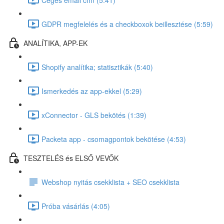
GDPR megfelelés és a checkboxok beillesztése (5:59)
ANALÍTIKA, APP-EK
Shopify analítika; statisztikák (5:40)
Ismerkedés az app-ekkel (5:29)
xConnector - GLS bekötés (1:39)
Packeta app - csomagpontok bekötése (4:53)
TESZTELÉS és ELSŐ VEVŐK
Webshop nyitás csekklista + SEO csekklista
Próba vásárlás (4:05)